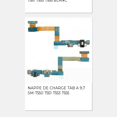
T551 T553 T555 BLANC
NAPPE DE CHARGE TAB A 9,7
SM-T550 T551 T553 T555