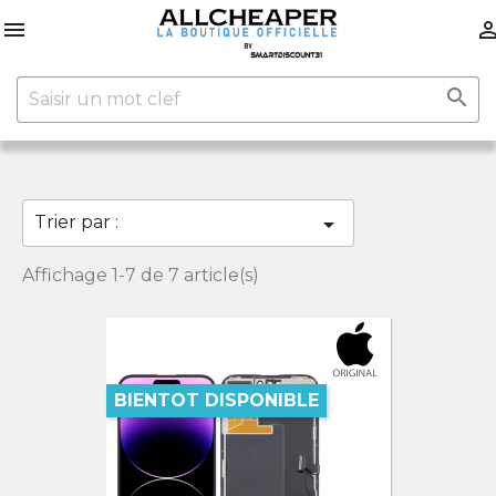


Trier par :

Affichage 1-7 de 7 article(s)
BIENTOT DISPONIBLE