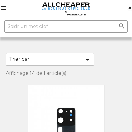


Trier par :

Affichage 1-1 de 1 article(s)