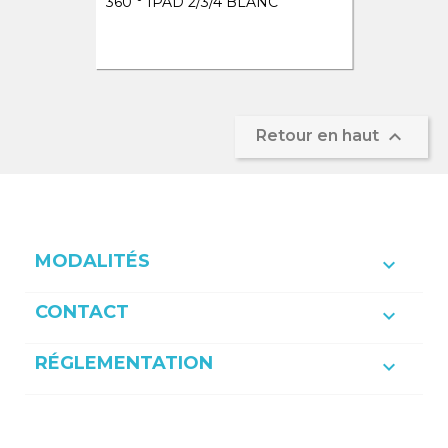
360 ° IPAD 2/3/4 BLANC

Retour en haut
MODALITÉS

CONTACT

RÉGLEMENTATION
